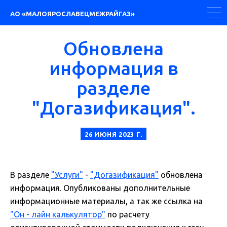
АО «МАЛОЯРОСЛАВЕЦМЕЖРАЙГАЗ»
Обновлена
Услуги
информация в
Подключение к газовой сети
Догазификация
разделе
Расчет максимального
часового расхода газа
"Догазификация".
Личный кабинет
26 ИЮНЯ 2023 Г.
Документы
В разделе
"Услуги"
-
"Догазификация"
обновлена
Уставные документы
К ПУБЛИКАЦИЯМ
информация. Опубликованы дополнительные
Раскрытие информации
Документы, распоряжения
информационные материалы, а так же ссылка на
Документы по услугам
"Он - лайн калькулятор"
по расчету
Лицензии